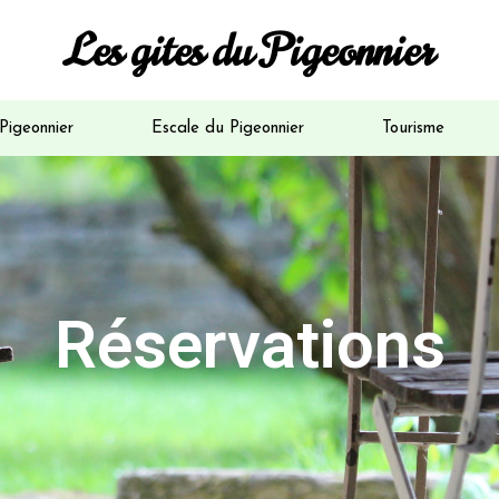
Les gites du Pigeonnier
Pigeonnier
Escale du Pigeonnier
Tourisme
Réservations