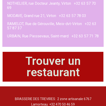
NOTHELIER, rue Docteur Jeanty, Virton +32 63 57 70
69
MODAVE, Grand rue 21, Virton +32 63 57 78 03
RAMELOT, Rue de Gérouville, Meix-dvt-Virton +32 63
57 87 37
URBAIN, Rue Piessevaux, Saint-mard +32 63 57 71 78
Trouver un
restaurant
BRASSERIE DES TREVIRES: 2 zone artisanale 6767
Lamorteau +32 470 50 46 59